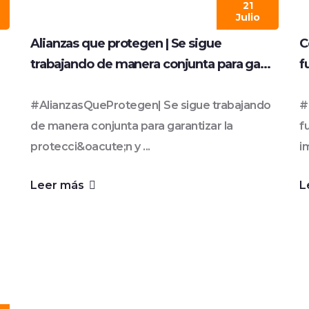
21
Julio
Alianzas que protegen | Se sigue
C
trabajando de manera conjunta para ga...
f
#AlianzasQueProtegen| Se sigue trabajando
#
de manera conjunta para garantizar la
f
protecci&oacute;n y ...
i
Leer más
L