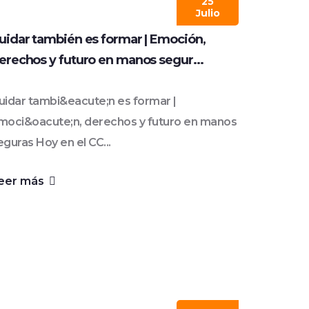
25
Julio
uidar también es formar | Emoción,
erechos y futuro en manos segur...
uidar tambi&eacute;n es formar |
moci&oacute;n, derechos y futuro en manos
eguras Hoy en el CC...
eer más