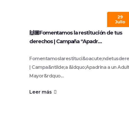
29
Julio
🙌🏽Fomentamos la restitución de tus
derechos | Campaña “Apadr...
Fomentamoslarestituci&oacute;ndetusder
| Campa&ntilde;a &ldquo;Apadrina a un Adul
Mayor&rdquo...
Leer más