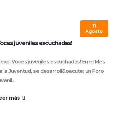
11
Agosto
Voces juveniles escuchadas!
iexcl;Voces juveniles escuchadas! En el Mes
e la Juventud, se desarroll&oacute; un Foro
venil...
eer más