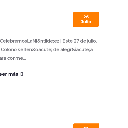
26
Julio
CelebramosLaNi&ntilde;ez | Este 27 de julio,
l Colono se llen&oacute; de alegr&iacute;a
ara conme...
eer más