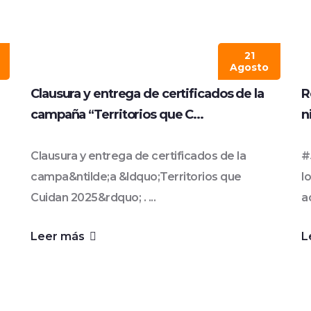
21
Agosto
Clausura y entrega de certificados de la
R
campaña “Territorios que C...
n
Clausura y entrega de certificados de la
#
campa&ntilde;a &ldquo;Territorios que
l
Cuidan 2025&rdquo; . ...
a
Leer más
L