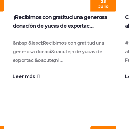
23
Julio
¡Recibimos con gratitud una generosa
C
donación de yucas de exportac...
a
&nbsp;&iexcl;Recibimos con gratitud una
#
generosa donaci&oacute;n de yucas de
a
exportaci&oacute;n! ...
F
Leer más
L