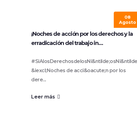
08
Agosto
¡Noches de acción por los derechos y la
erradicación del trabajo in...
#SiAlosDerechosdelosNi&ntilde;osNi&ntild
&iexcl;Noches de acci&oacute;n por los
dere...
Leer más