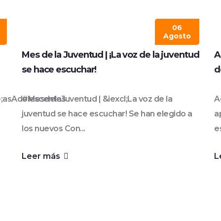
06
Agosto
Mes de la Juventud | ¡La voz de la juventud
A
se hace escuchar!
d
e;asAdolescentes
#MesdelaJuventud | &iexcl;La voz de la
A
juventud se hace escuchar! Se han elegido a
a
los nuevos Con...
e
Leer más
L