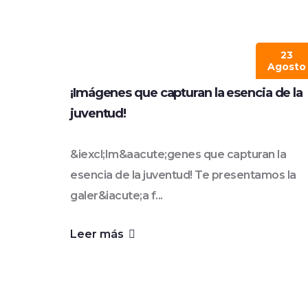
23
Agosto
¡Imágenes que capturan la esencia de la
juventud!
&iexcl;Im&aacute;genes que capturan la
esencia de la juventud! Te presentamos la
galer&iacute;a f...
Leer más