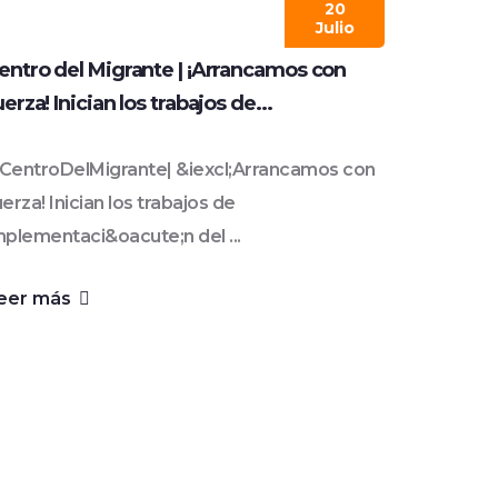
20
Julio
entro del Migrante | ¡Arrancamos con
uerza! Inician los trabajos de...
CentroDelMigrante| &iexcl;Arrancamos con
uerza! Inician los trabajos de
mplementaci&oacute;n del ...
eer más