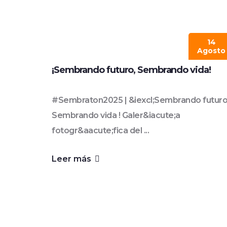
14
Agosto
¡Sembrando futuro, Sembrando vida!
#Sembraton2025 | &iexcl;Sembrando futuro
Sembrando vida ! Galer&iacute;a
fotogr&aacute;fica del ...
Leer más