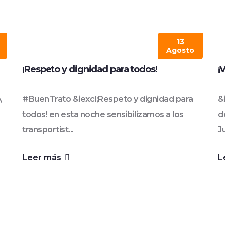
13
Agosto
¡Respeto y dignidad para todos!
¡
,
#BuenTrato &iexcl;Respeto y dignidad para
&
todos! en esta noche sensibilizamos a los
d
transportist...
Ju
Leer más
L