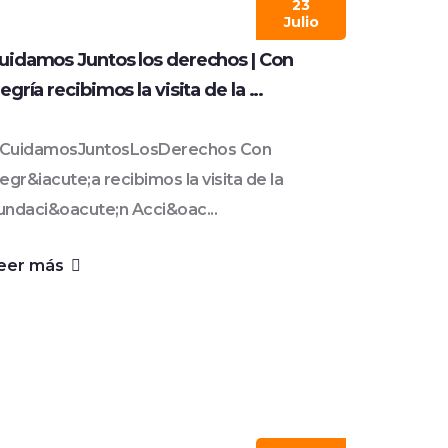
23
Julio
uidamos Juntos los derechos | Con
legría recibimos la visita de la ...
CuidamosJuntosLosDerechos Con
legr&iacute;a recibimos la visita de la
undaci&oacute;n Acci&oac...
eer más