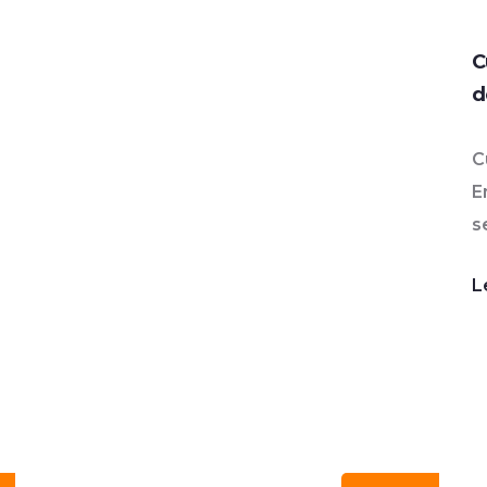
C
d
C
E
s
L