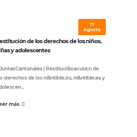
17
Agosto
estitución de los derechos de los niños,
iñas y adolescentes
JuntasCantonales | Restituci&oacute;n de
os derechos de los ni&ntilde;os, ni&ntilde;as y
dolescen...
eer más