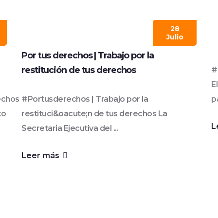
28
Julio
Por tus derechos | Trabajo por la
restitución de tus derechos
#
E
echos
#Portusderechos | Trabajo por la
p
to
restituci&oacute;n de tus derechos La
L
Secretaria Ejecutiva del ...
Leer más