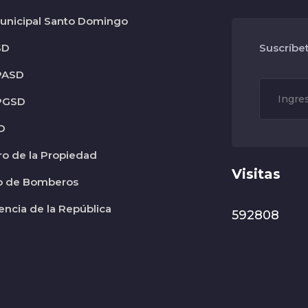
nicipal Santo Domingo
SD
Suscríbe
PASD
PGSD
D
ro de la Propiedad
Visitas
o de Bomberos
encia de la República
592808