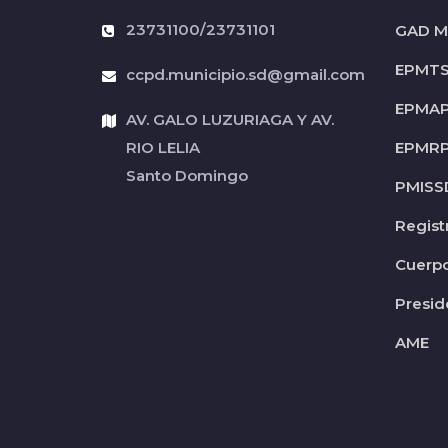
23731100/23731101
GAD Mu
EPMT
ccpd.municipio.sd@gmail.com
EPMA
AV. GALO LUZURIAGA Y AV.
RIO LELIA
EPMR
Santo Domingo
PMISS
Regist
Cuerp
Presid
AME