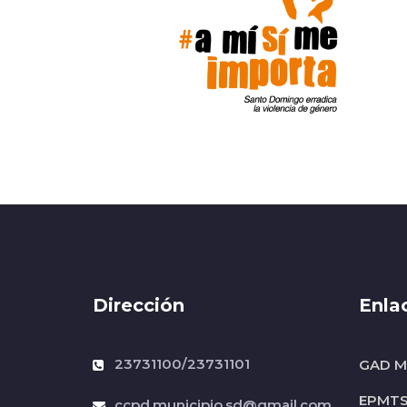
Dirección
Enla
23731100/23731101
GAD Mu
EPMT
ccpd.municipio.sd@gmail.com