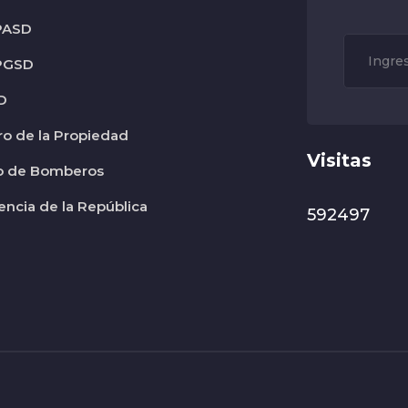
PASD
PGSD
D
ro de la Propiedad
Visitas
o de Bomberos
encia de la República
592497