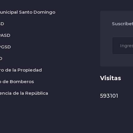
nicipal Santo Domingo
SD
Suscríbe
PASD
PGSD
D
ro de la Propiedad
Visitas
o de Bomberos
encia de la República
593101