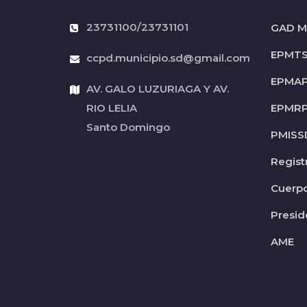
23731100/23731101
GAD Mu
EPMT
ccpd.municipio.sd@gmail.com
EPMA
AV. GALO LUZURIAGA Y AV.
RIO LELIA
EPMR
Santo Domingo
PMISS
Regist
Cuerp
Presid
AME