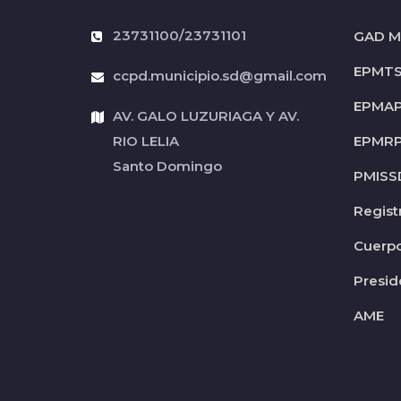
23731100/23731101
GAD Mu
EPMT
ccpd.municipio.sd@gmail.com
EPMA
AV. GALO LUZURIAGA Y AV.
RIO LELIA
EPMR
Santo Domingo
PMISS
Regist
Cuerp
Presid
AME