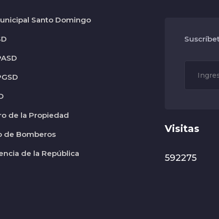
nicipal Santo Domingo
SD
Suscríbe
PASD
PGSD
D
ro de la Propiedad
Visitas
o de Bomberos
encia de la República
592275