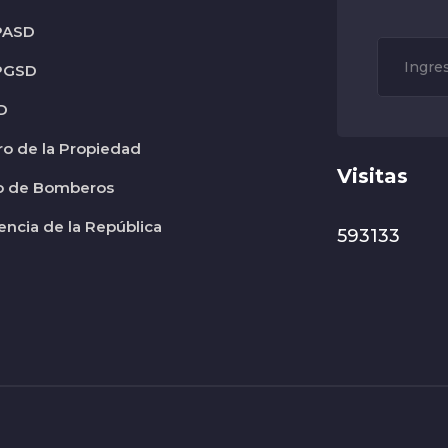
PASD
PGSD
D
ro de la Propiedad
Visitas
o de Bomberos
encia de la República
593133