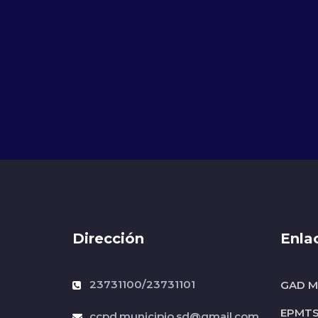
Dirección
Enla
23731100/23731101
GAD Mu
EPMT
ccpd.municipio.sd@gmail.com